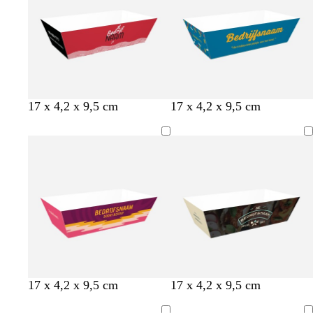
r
e
o
e
n
t
r
o
17 x 4,2 x 9,5 cm
17 x 4,2 x 9,5 cm
u
o
r
r
o
a
q
d
n
u
j
o
e
i
s
e
r
o
g
b
d
z
17 x 4,2 x 9,5 cm
17 x 4,2 x 9,5 cm
o
r
r
l
o
w