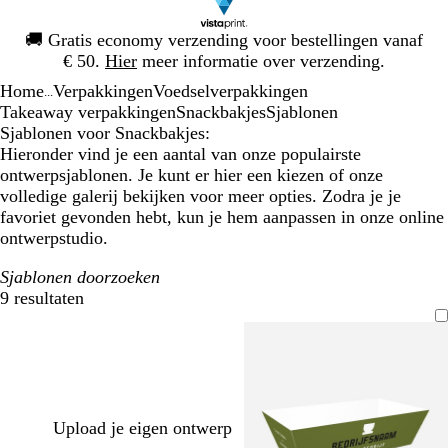
Dia
🚚
Gratis economy verzending voor bestellingen vanaf
1
€ 50.
Hier
meer informatie over verzending.
van
Home
Verpakkingen
Voedselverpakkingen
1
...
Takeaway verpakkingen
Snackbakjes
Sjablonen
Sjablonen voor Snackbakjes:
Hieronder vind je een aantal van onze populairste
ontwerpsjablonen. Je kunt er hier een kiezen of onze
volledige galerij bekijken voor meer opties. Zodra je je
favoriet gevonden hebt, kun je hem aanpassen in onze online
ontwerpstudio.
Sjablonen doorzoeken
9 resultaten
Filters
Upload je eigen ontwerp