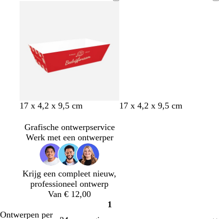
z
a
o
a
n
a
Bezig
e
n
e
u
k
r
met
j
n
w
e
t
laden
e
r
g
r
i
j
s
r
b
g
b
r
o
g
17 x 4,2 x 9,5 cm
17 x 4,2 x 9,5 cm
o
l
o
e
o
r
r
o
a
u
i
o
a
o
Grafische ontwerpservice
d
d
d
g
d
n
e
Werk met een ontwerper
g
e
j
n
r
e
o
Krijg een compleet nieuw,
e
professioneel ontwerp
n
Van € 12,00
1
Pagina
Ontwerpen per