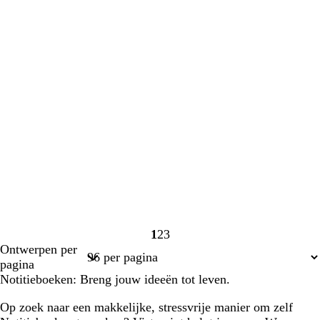
1
2
3
Pagina
Pagina
Pagina
Ontwerpen per
1
2
3
pagina
Notitieboeken: Breng jouw ideeën tot leven.
Op zoek naar een makkelijke, stressvrije manier om zelf