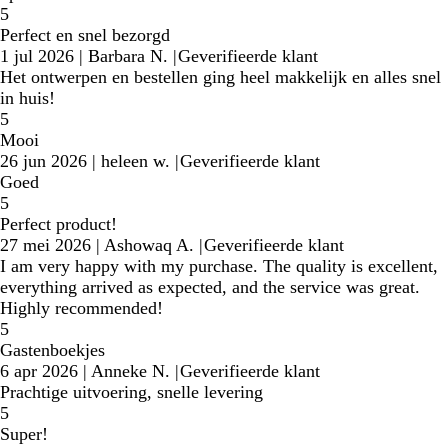
5
Perfect en snel bezorgd
1 jul 2026
|
Barbara N.
|
Geverifieerde klant
Het ontwerpen en bestellen ging heel makkelijk en alles snel
in huis!
5
Mooi
26 jun 2026
|
heleen w.
|
Geverifieerde klant
Goed
5
Perfect product!
27 mei 2026
|
Ashowaq A.
|
Geverifieerde klant
I am very happy with my purchase. The quality is excellent,
everything arrived as expected, and the service was great.
Highly recommended!
5
Gastenboekjes
6 apr 2026
|
Anneke N.
|
Geverifieerde klant
Prachtige uitvoering, snelle levering
5
Super!