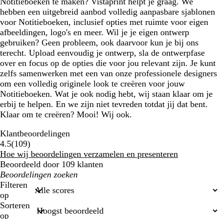
Notitieboeken te maken? Vistaprint helpt je graag. We
hebben een uitgebreid aanbod volledig aanpasbare sjablonen
voor Notitieboeken, inclusief opties met ruimte voor eigen
afbeeldingen, logo's en meer. Wil je je eigen ontwerp
gebruiken? Geen probleem, ook daarvoor kun je bij ons
terecht. Upload eenvoudig je ontwerp, sla de ontwerpfase
over en focus op de opties die voor jou relevant zijn. Je kunt
zelfs samenwerken met een van onze professionele designers
om een volledig originele look te creëren voor jouw
Notitieboeken. Wat je ook nodig hebt, wij staan klaar om je
erbij te helpen. En we zijn niet tevreden totdat jij dat bent.
Klaar om te creëren? Mooi! Wij ook.
Klantbeoordelingen
109
4.5
(
109
)
klantbeoordelingen
Hoe wij beoordelingen verzamelen en presenteren
Beoordeeld door 109 klanten
Mijn
zoekopdrachten
Filteren
op
Sorteren
op