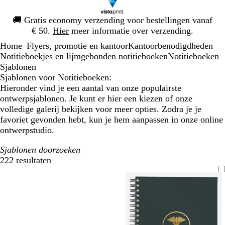
Dia
🚚
Gratis economy verzending voor bestellingen vanaf
1
€ 50.
Hier
meer informatie over verzending.
van
Home
Flyers, promotie en kantoor
Kantoorbenodigdheden
1
...
Notitieboekjes en lijmgebonden notitieboeken
Notitieboeken
Sjablonen
Sjablonen voor Notitieboeken:
Hieronder vind je een aantal van onze populairste
ontwerpsjablonen. Je kunt er hier een kiezen of onze
volledige galerij bekijken voor meer opties. Zodra je je
favoriet gevonden hebt, kun je hem aanpassen in onze online
ontwerpstudio.
Sjablonen doorzoeken
222 resultaten
Filters