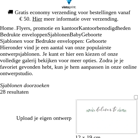
Dia
🚚
Gratis economy verzending voor bestellingen vanaf
1
€ 50.
Hier
meer informatie over verzending.
van
Home
Flyers, promotie en kantoor
Kantoorbenodigdheden
1
...
Bedrukte enveloppen
Sjablonen
Baby
Geboorte
Sjablonen voor Bedrukte enveloppen: Geboorte
Hieronder vind je een aantal van onze populairste
ontwerpsjablonen. Je kunt er hier een kiezen of onze
volledige galerij bekijken voor meer opties. Zodra je je
favoriet gevonden hebt, kun je hem aanpassen in onze online
ontwerpstudio.
Sjablonen doorzoeken
28 resultaten
Filters
Upload je eigen ontwerp
w
c
l
c
12 x 19 cm