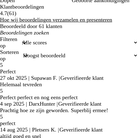
Dopen
Geboorte aankondigingen
Klantbeoordelingen
61
4.7
(
61
)
klantbeoordelingen
Hoe wij beoordelingen verzamelen en presenteren
Beoordeeld door 61 klanten
Mijn
zoekopdrachten
Filteren
op
Sorteren
op
5
Perfect
27 okt 2025
|
Supawan F.
|
Geverifieerde klant
Helemaal tevreden
5
Perfect perfect en nog eens perfect
4 sep 2025
|
DarxHunter
|
Geverifieerde klant
Prachtig hoe ze zijn geworden. Superblij ermee!
5
perfect
14 aug 2025
|
Pletsers K.
|
Geverifieerde klant
altijd goed en snel