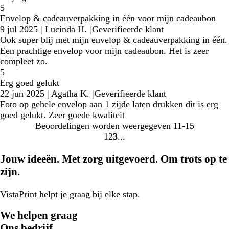
5
Envelop & cadeauverpakking in één voor mijn cadeaubon
9 jul 2025
|
Lucinda H.
|
Geverifieerde klant
Ook super blij met mijn envelop & cadeauverpakking in één.
Een prachtige envelop voor mijn cadeaubon. Het is zeer
compleet zo.
5
Erg goed gelukt
22 jun 2025
|
Agatha K.
|
Geverifieerde klant
Foto op gehele envelop aan 1 zijde laten drukken dit is erg
goed gelukt. Zeer goede kwaliteit
Beoordelingen worden weergegeven
11-15
1
2
3
Naar
Naar
Naar
pagina
pagina
pagina
Jouw ideeën. Met zorg uitgevoerd. Om trots op te
zijn.
VistaPrint
helpt je graag
bij elke stap.
We helpen graag
Ons bedrijf