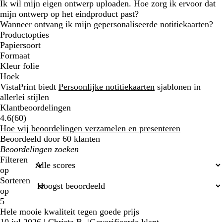
Ik wil mijn eigen ontwerp uploaden. Hoe zorg ik ervoor dat
mijn ontwerp op het eindproduct past?
Wanneer ontvang ik mijn gepersonaliseerde notitiekaarten?
Productopties
Papiersoort
Formaat
Kleur folie
Hoek
VistaPrint biedt
Persoonlijke notitiekaarten
sjablonen in
allerlei stijlen
Klantbeoordelingen
60
4.6
(
60
)
klantbeoordelingen
Hoe wij beoordelingen verzamelen en presenteren
Beoordeeld door 60 klanten
Mijn
zoekopdrachten
Filteren
op
Sorteren
op
5
Hele mooie kwaliteit tegen goede prijs