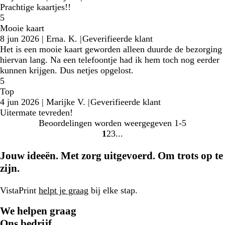
Prachtige kaartjes!!
5
Mooie kaart
8 jun 2026
|
Erna. K.
|
Geverifieerde klant
Het is een mooie kaart geworden alleen duurde de bezorging
hiervan lang. Na een telefoontje had ik hem toch nog eerder
kunnen krijgen. Dus netjes opgelost.
5
Top
4 jun 2026
|
Marijke V.
|
Geverifieerde klant
Uitermate tevreden!
Beoordelingen worden weergegeven
1-5
1
2
3
Naar
Naar
Naar
pagina
pagina
pagina
Jouw ideeën. Met zorg uitgevoerd. Om trots op te
zijn.
VistaPrint
helpt je graag
bij elke stap.
We helpen graag
Ons bedrijf