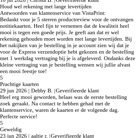
10 jul 2026
|
Christa B.
|
Geverifieerde klant
Houd wel rekening met lange levertijden
Antwoorden van klantenservice van VistaPrint:
Bedankt voor je 5 sterren productreview voor de ontvangen
notitiekaarten. Heel fijn te vernemen dat de kwaliteit heel
mooi is tegen een goede prijs. Je geeft aan dat er wel
rekening gehouden moet worden met lange levertijden. Bij
het nakijken van je bestelling in je account zien wij dat je
voor de Express verzendoptie hebt gekozen en de bestelling
met 1 werkdag vertraging bij je is afgeleverd. Ondanks deze
kleine vertraging van je bestelling wensen wij jullie alvast
een mooi feestje toe!
5
Prachtige kaarten
29 jun 2026
|
Debby B.
|
Geverifieerde klant
Heel erg mooi geworden, helaas was de eerste bestelling
zoek geraakt. Na contact te hebben gehad met de
klantenservice, waren de kaarten er de volgende dag.
Perfecte service!
5
Geweldig
23 jun 2026
|
aaltje r.
|
Geverifieerde klant