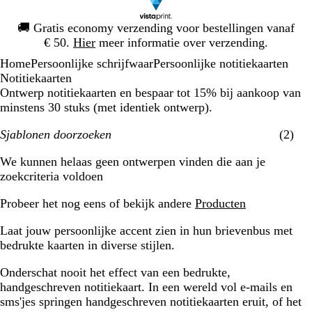
Dia
🚚
Gratis economy verzending voor bestellingen vanaf
1
€ 50.
Hier
meer informatie over verzending.
van
Home
Persoonlijke schrijfwaar
Persoonlijke notitiekaarten
1
Notitiekaarten
Ontwerp notitiekaarten en bespaar tot 15% bij aankoop van
minstens 30 stuks (met identiek ontwerp).
Sjablonen doorzoeken
(2)
Filters
We kunnen helaas geen ontwerpen vinden die aan je
zoekcriteria voldoen
Probeer het nog eens of bekijk andere
Producten
Laat jouw persoonlijke accent zien in hun brievenbus met
bedrukte kaarten in diverse stijlen.
Onderschat nooit het effect van een bedrukte,
handgeschreven notitiekaart. In een wereld vol e-mails en
sms'jes springen handgeschreven notitiekaarten eruit, of het