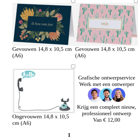
r
q
e
t
u
o
i
s
e
d
z
w
l
l
w
Gevouwen 14,8 x 10,5 cm
Gevouwen 14,8 x 10,5 cm
o
w
i
i
i
i
(A6)
(A6)
n
a
j
c
c
t
k
r
n
h
h
e
t
r
t
t
Grafische ontwerpservice
r
o
g
r
Werk met een ontwerper
g
o
r
o
r
d
i
z
i
j
e
j
s
Krijg een compleet nieuw,
s
professioneel ontwerp
w
w
w
w
Ongevouwen 14,8 x 10,5
Van € 12,00
i
i
i
i
cm (A6)
t
t
t
t
1
Pagina