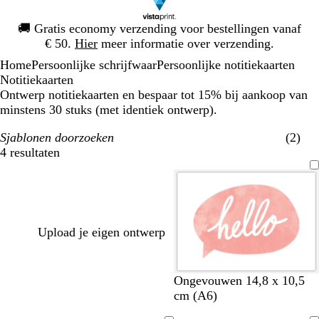
Dia
🚚
Gratis economy verzending voor bestellingen vanaf
1
€ 50.
Hier
meer informatie over verzending.
van
Home
Persoonlijke schrijfwaar
Persoonlijke notitiekaarten
1
Notitiekaarten
Ontwerp notitiekaarten en bespaar tot 15% bij aankoop van
minstens 30 stuks (met identiek ontwerp).
Sjablonen doorzoeken
(2)
4 resultaten
Filters
Upload je eigen ontwerp
w
z
t
w
w
w
w
w
r
w
Ongevouwen 14,8 x 10,5
i
w
u
i
i
i
i
i
o
i
cm (A6)
t
a
r
t
t
t
t
t
z
t