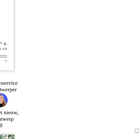
pservice
twerper
t nieuw,
ntwerp
0