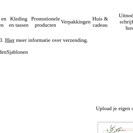
Uitnod
 en
Kleding
Promotionele
Huis &
Verpakkingen
schrij
en
en tassen
producten
cadeau
huw
50.
Hier
meer informatie over verzending.
den
Sjablonen
Upload je eigen 