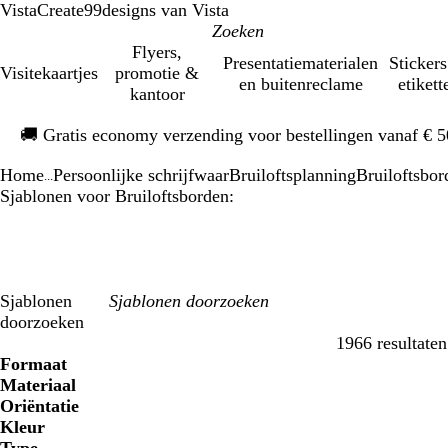
VistaCreate
99designs van Vista
Flyers,
Presentatiematerialen
Stickers
Visitekaartjes
promotie &
en buitenreclame
etikett
kantoor
Dia
🚚
Gratis economy verzending voor bestellingen vanaf € 
1
van
Home
Persoonlijke schrijfwaar
Bruiloftsplanning
Bruiloftsbor
1
...
Sjablonen voor Bruiloftsborden:
Sjablonen
doorzoeken
1966 resultaten
Filters
Formaat
Materiaal
Oriëntatie
Kleur
B
B
G
G
G
G
O
O
R
R
G
G
W
W
Z
Z
B
B
C
C
P
P
R
R