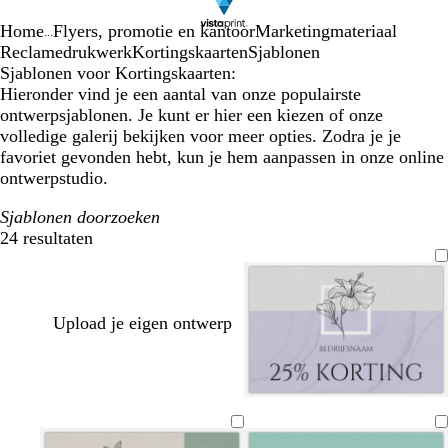
Home
Flyers, promotie en kantoor
Marketingmateriaal
...
Reclamedrukwerk
Kortingskaarten
Sjablonen
Sjablonen voor Kortingskaarten:
Hieronder vind je een aantal van onze populairste
ontwerpsjablonen. Je kunt er hier een kiezen of onze
volledige galerij bekijken voor meer opties. Zodra je je
favoriet gevonden hebt, kun je hem aanpassen in onze online
ontwerpstudio.
Sjablonen doorzoeken
24 resultaten
Filters
Upload je eigen ontwerp
l
l
b
z
l
a
i
e
e
i
v
c
i
e
c