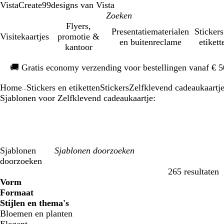
VistaCreate
99designs van Vista
Flyers,
Presentatiematerialen
Stickers
Visitekaartjes
promotie &
en buitenreclame
etikett
kantoor
Dia
🚚
Gratis economy verzending voor bestellingen vanaf € 
1
van
Home
Stickers en etiketten
Stickers
Zelfklevend cadeaukaartj
1
...
Sjablonen voor Zelfklevend cadeaukaartje:
Sjablonen
doorzoeken
265 resultaten
Filters
Vorm
Formaat
Stijlen en thema's
Bloemen en planten