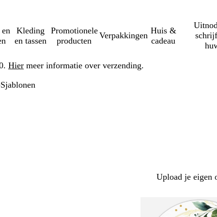
Uitnod
 en
Kleding
Promotionele
Huis &
Verpakkingen
schrij
en
en tassen
producten
cadeau
huw
50.
Hier
meer informatie over verzending.
e
Sjablonen
Upload je eigen 