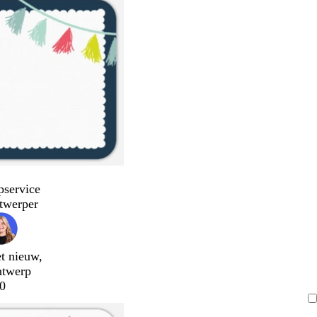
pservice
twerper
t nieuw,
ntwerp
0