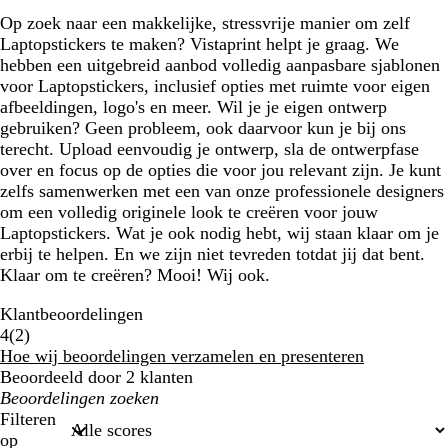
Op zoek naar een makkelijke, stressvrije manier om zelf
Laptopstickers te maken? Vistaprint helpt je graag. We
hebben een uitgebreid aanbod volledig aanpasbare sjablonen
voor Laptopstickers, inclusief opties met ruimte voor eigen
afbeeldingen, logo's en meer. Wil je je eigen ontwerp
gebruiken? Geen probleem, ook daarvoor kun je bij ons
terecht. Upload eenvoudig je ontwerp, sla de ontwerpfase
over en focus op de opties die voor jou relevant zijn. Je kunt
zelfs samenwerken met een van onze professionele designers
om een volledig originele look te creëren voor jouw
Laptopstickers. Wat je ook nodig hebt, wij staan klaar om je
erbij te helpen. En we zijn niet tevreden totdat jij dat bent.
Klaar om te creëren? Mooi! Wij ook.
Klantbeoordelingen
2
4
(
2
)
klantbeoordelingen
Hoe wij beoordelingen verzamelen en presenteren
Beoordeeld door 2 klanten
Mijn
zoekopdrachten
Filteren
op