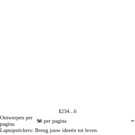
1
2
3
4
6
Pagina
Pagina
Pagina
Pagina
Pagina
Ontwerpen per
1
2
3
4
6
pagina
Laptopstickers: Breng jouw ideeën tot leven.