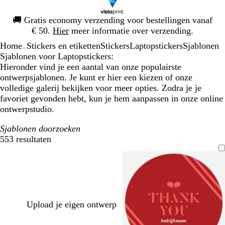
Dia
🚚
Gratis economy verzending voor bestellingen vanaf
1
€ 50.
Hier
meer informatie over verzending.
van
Home
Stickers en etiketten
Stickers
Laptopstickers
Sjablonen
1
...
Sjablonen voor Laptopstickers:
Hieronder vind je een aantal van onze populairste
ontwerpsjablonen. Je kunt er hier een kiezen of onze
volledige galerij bekijken voor meer opties. Zodra je je
favoriet gevonden hebt, kun je hem aanpassen in onze online
ontwerpstudio.
Sjablonen doorzoeken
553 resultaten
Filters
Upload je eigen ontwerp