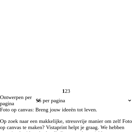
1
2
3
Pagina
Pagina
Pagina
Ontwerpen per
1
2
3
pagina
Foto op canvas: Breng jouw ideeën tot leven.
Op zoek naar een makkelijke, stressvrije manier om zelf Foto
op canvas te maken? Vistaprint helpt je graag. We hebben