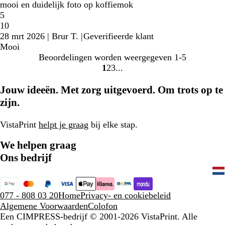
mooi en duidelijk foto op koffiemok
5
10
28 mrt 2026
|
Brur T.
|
Geverifieerde klant
Mooi
Beoordelingen worden weergegeven
1-5
1
2
3
Naar
Naar
Naar
pagina
pagina
pagina
Jouw ideeën. Met zorg uitgevoerd. Om trots op te
zijn.
VistaPrint
helpt je graag
bij elke stap.
We helpen graag
Ons bedrijf
077 - 808 03 20
Home
Privacy- en cookiebeleid
Algemene Voorwaarden
Colofon
Een CIMPRESS-bedrijf
© 2001-2026 VistaPrint. Alle