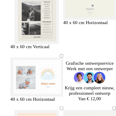
r
o
e
n
c
w
l
40 x 60 cm Horizontaal
r
i
i
è
t
c
m
h
e
t
40 x 60 cm Verticaal
b
l
a
Grafische ontwerpservice
u
Werk met een ontwerper
w
Krijg een compleet nieuw,
professioneel ontwerp
Van € 12,00
l
l
l
l
40 x 60 cm Horizontaal
i
i
i
i
c
c
c
c
h
h
h
h