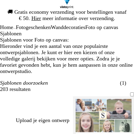
Dia
🚚
Gratis economy verzending voor bestellingen vanaf
1
€ 50.
Hier
meer informatie over verzending.
van
Home
Fotogeschenken
Wanddecoraties
Foto op canvas
1
...
Sjablonen
Sjablonen voor Foto op canvas:
Hieronder vind je een aantal van onze populairste
ontwerpsjablonen. Je kunt er hier een kiezen of onze
volledige galerij bekijken voor meer opties. Zodra je je
favoriet gevonden hebt, kun je hem aanpassen in onze online
ontwerpstudio.
Sjablonen doorzoeken
(1)
203 resultaten
Filters
Upload je eigen ontwerp