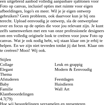
een uitgebreid aanbod volledig aanpasbare sjablonen voor
Foto op canvas, inclusief opties met ruimte voor eigen
afbeeldingen, logo's en meer. Wil je je eigen ontwerp
gebruiken? Geen probleem, ook daarvoor kun je bij ons
terecht. Upload eenvoudig je ontwerp, sla de ontwerpfase
over en focus op de opties die voor jou relevant zijn. Je kunt
zelfs samenwerken met een van onze professionele designers
om een volledig originele look te creëren voor jouw Foto op
canvas. Wat je ook nodig hebt, wij staan klaar om je erbij te
helpen. En we zijn niet tevreden totdat jij dat bent. Klaar om
te creëren? Mooi! Wij ook.
Stijlen
Collage
Leuk en grappig
Elegant
Modern & Eenvoudig
Thema
Afstuderen
Feestdagen
Baby
Huisdieren
Familie
Wall Art
Klantbeoordelingen
79
4.7
(
79
)
klantbeoordelingen
Hoe wij beoordelingen verzamelen en presenteren