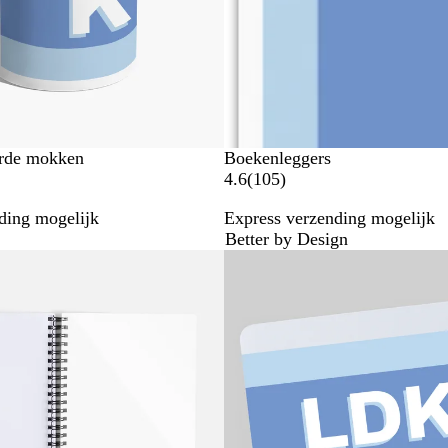
g
e
n
erde mokken
Boekenleggers
1
4.6
(
105
)
0
ding mogelijk
Express verzending mogelijk
5
Better by Design
b
Bestseller
e
o
o
r
d
e
l
i
n