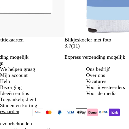
e
n
titiekaarten
Blikjeskoeler met foto
1
3.7
(
11
)
1
ding mogelijk
Express verzending mogelijk
b
gn
e
We helpen graag
Ons bedrijf
o
Mijn account
Over ons
o
Help
Vacatures
r
Bezorging
Voor investeerders
d
Ideeën en tips
Voor de media
e
Toegankelijkheid
l
Studenten korting
i
rwaarden
n
g
en voorbehouden.
e