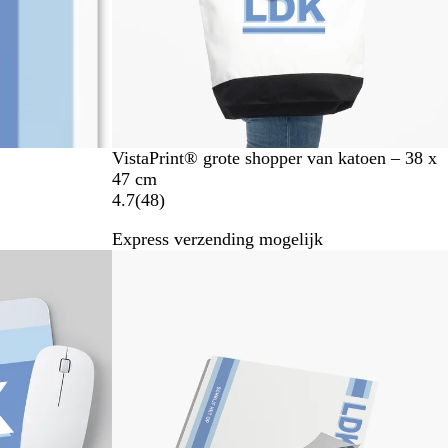
g
e
n
VistaPrint® grote shopper van katoen – 38 x
47 cm
4
4.7
(
48
)
8
Express verzending mogelijk
b
Nieuwe opties
e
o
o
r
d
e
l
i
n