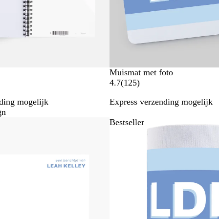
g
e
n
Muismat met foto
1
4.7
(
125
)
2
ding mogelijk
Express verzending mogelijk
5
gn
b
Bestseller
e
o
o
r
d
e
l
i
n
g