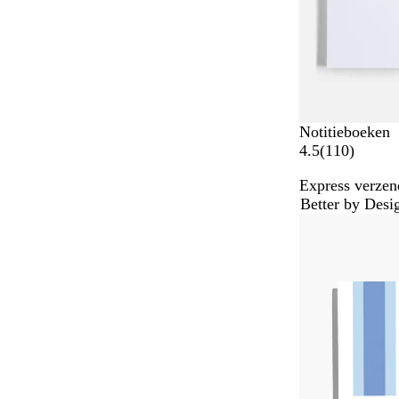
g
e
n
Notitieboeken
1
4.5
(
110
)
1
Express verzen
0
Better by Desi
b
e
o
o
r
d
e
l
i
n
g