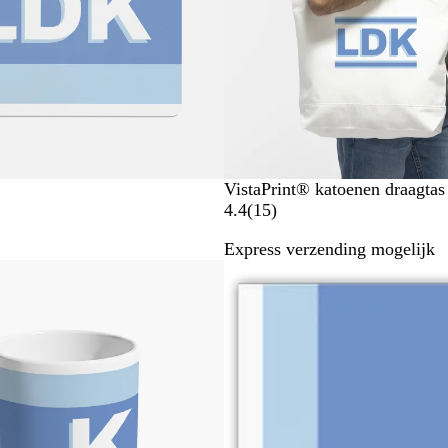
VistaPrint® katoenen draagtas
1
4.4
(
15
)
5
Express verzending mogelijk
b
e
o
o
r
d
e
l
i
n