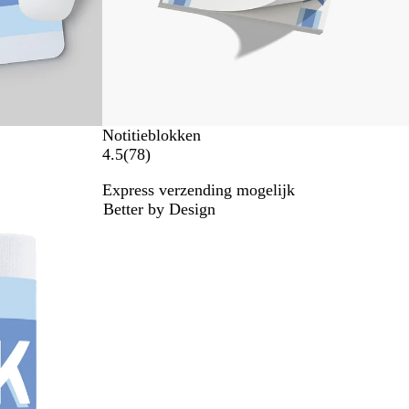
g
e
n
Notitieblokken
7
4.5
(
78
)
8
Express verzending mogelijk
b
Better by Design
e
o
o
r
d
e
l
i
n
g
e