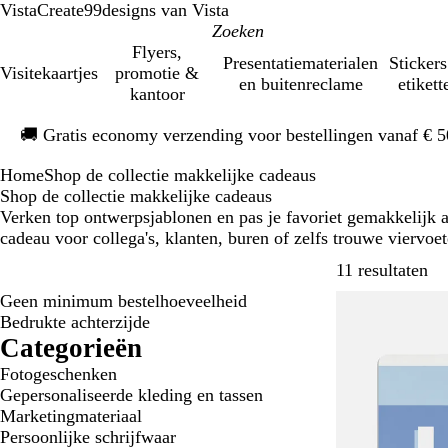
VistaCreate
99designs van Vista
Flyers,
Presentatiematerialen
Stickers
Visitekaartjes
promotie &
en buitenreclame
etikett
kantoor
Dia
🚚
Gratis economy verzending voor bestellingen vanaf € 
1
van
Home
Shop de collectie makkelijke cadeaus
1
Shop de collectie makkelijke cadeaus
Verken top ontwerpsjablonen en pas je favoriet gemakkelijk a
cadeau voor collega's, klanten, buren of zelfs trouwe viervoet
Ve
11 resultaten
Geen minimum bestelhoeveelheid
Bedrukte achterzijde
Categorieën
Fotogeschenken
Gepersonaliseerde kleding en tassen
Marketingmateriaal
Persoonlijke schrijfwaar