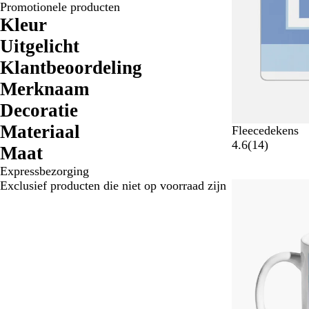
Promotionele producten
Kleur
Uitgelicht
Klantbeoordeling
Merknaam
Decoratie
Materiaal
Fleecedekens
1
4.6
(
14
)
Maat
4
Expressbezorging
b
Exclusief producten die niet op voorraad zijn
Bestseller
e
o
o
r
d
e
l
i
n