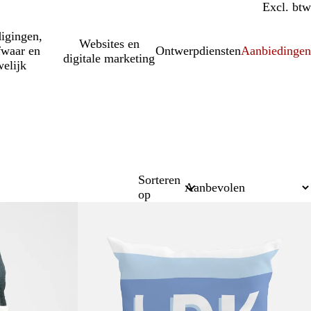
Incl. btw
Excl. btw
igingen,
Websites en
fwaar en
Ontwerpdiensten
Aanbiedinge
digitale marketing
elijk
Sorteren
op
Nieuwe opties