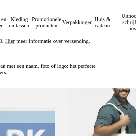
Uitnod
 en
Kleding
Promotionele
Huis &
Verpakkingen
schrij
en
en tassen
producten
cadeau
huw
50.
Hier
meer informatie over verzending.
an met een naam, foto of logo: het perfecte
ers.
rder naar gefilterde resultaten
Nieuwe opties