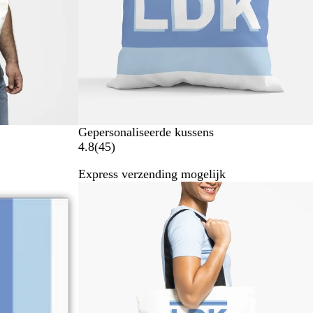
Gepersonaliseerde kussens
4
4.8
(
45
)
5
Express verzending mogelijk
b
Bestseller
e
o
o
r
d
e
l
i
n