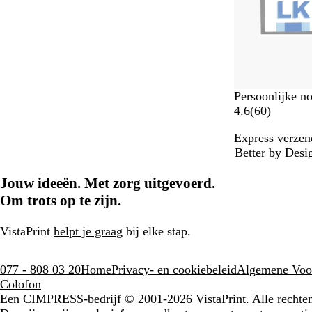
e
n
Persoonlijke no
6
4.6
(
60
)
0
Express verzen
b
Better by Desi
e
o
Jouw ideeën. Met zorg uitgevoerd.
o
r
Om trots op te zijn.
d
e
VistaPrint
helpt je graag
bij elke stap.
l
i
077 - 808 03 20
Home
Privacy- en cookiebeleid
Algemene Voo
n
Colofon
g
Een CIMPRESS-bedrijf
© 2001-2026 VistaPrint. Alle recht
e