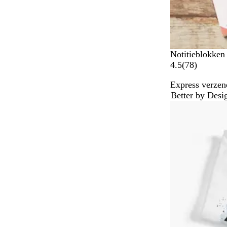
n
Notitieblokken
7
4.5
(
78
)
8
Express verzen
b
Better by Desi
e
Niet op voorra
o
o
r
d
e
l
i
n
g
e
n