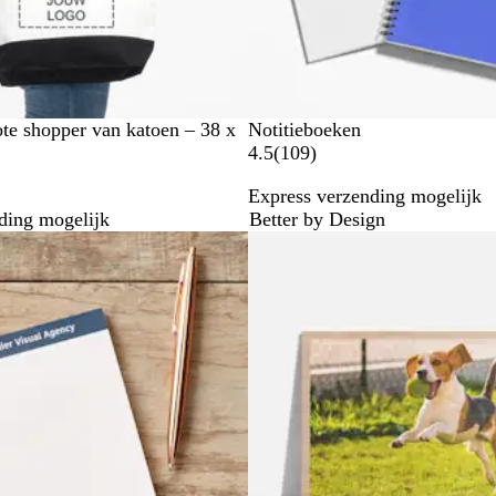
n
ote shopper van katoen – 38 x
Notitieboeken
1
4.5
(
109
)
0
Express verzending mogelijk
9
ding mogelijk
Better by Design
b
e
o
o
r
d
e
l
i
n
g
e