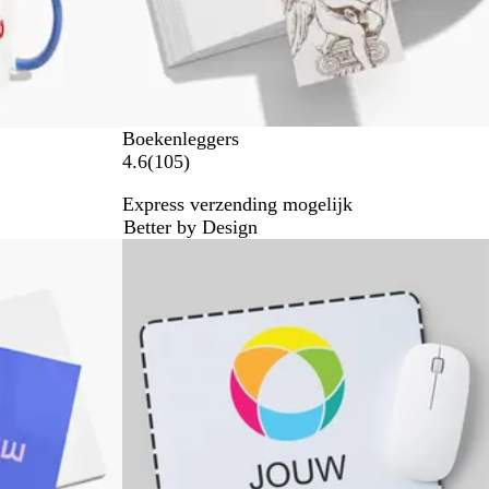
e
n
Boekenleggers
1
4.6
(
105
)
0
Express verzending mogelijk
5
Better by Design
b
Bestseller
e
o
o
r
d
e
l
i
n
g
e