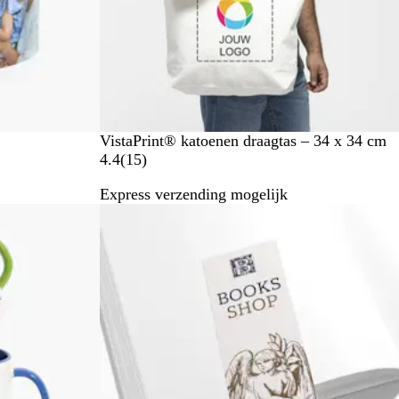
g
e
n
B
VistaPrint® katoenen draagtas – 34 x 34 cm
e
1
4.4
(
15
)
i
5
Express verzending mogelijk
g
b
e
e
o
o
r
d
e
l
i
n
g