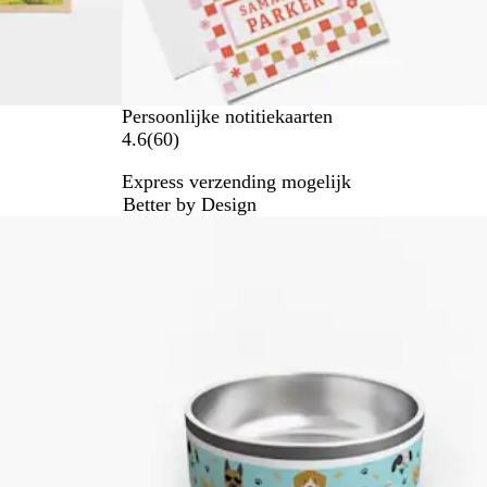
n
Persoonlijke notitiekaarten
6
4.6
(
60
)
0
Express verzending mogelijk
b
Better by Design
e
o
o
r
d
e
l
i
n
g
e
n