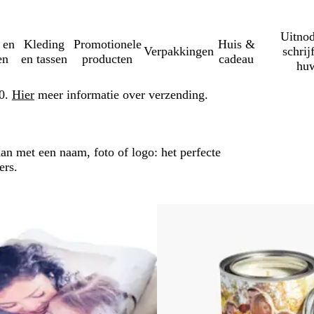
Uitnod
 en
Kleding
Promotionele
Huis &
Verpakkingen
schrij
en
en tassen
producten
cadeau
huw
50.
Hier
meer informatie over verzending.
an met een naam, foto of logo: het perfecte
ers.
rder naar gefilterde resultaten
Niet op voorraad