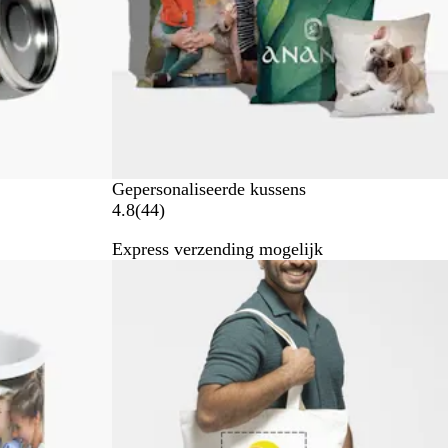
Gepersonaliseerde kussens
4
4.8
(
44
)
4
Express verzending mogelijk
b
Nieuwe opties
e
o
o
r
d
e
l
i
n