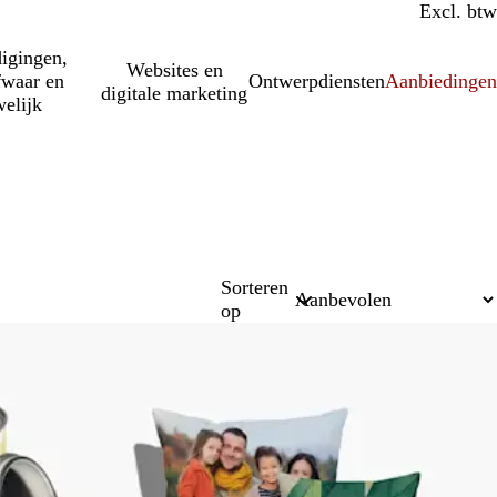
Incl. btw
Excl. btw
igingen,
Websites en
fwaar en
Ontwerpdiensten
Aanbiedinge
digitale marketing
elijk
Sorteren
op
Nieuwe opties