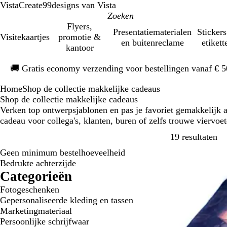
VistaCreate
99designs van Vista
Flyers,
Presentatiematerialen
Stickers
Visitekaartjes
promotie &
en buitenreclame
etikett
kantoor
Dia
🚚
Gratis economy verzending voor bestellingen vanaf € 
1
van
Home
Shop de collectie makkelijke cadeaus
1
Shop de collectie makkelijke cadeaus
Verken top ontwerpsjablonen en pas je favoriet gemakkelijk a
cadeau voor collega's, klanten, buren of zelfs trouwe viervoet
Ve
19 resultaten
Geen minimum bestelhoeveelheid
Bedrukte achterzijde
Categorieën
Fotogeschenken
Gepersonaliseerde kleding en tassen
Marketingmateriaal
Persoonlijke schrijfwaar