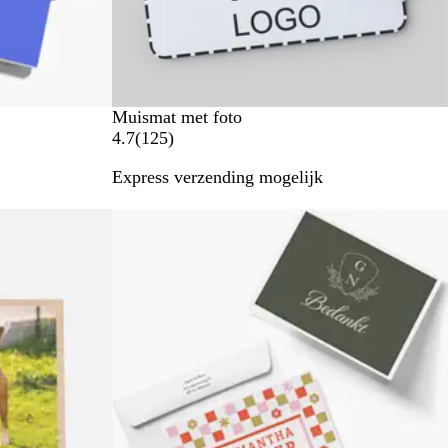
n
w
Muismat met foto
i
1
4.7
(
125
)
t
2
Express verzending mogelijk
5
b
e
o
o
r
d
e
l
i
n
g
e