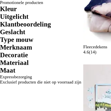
Promotionele producten
Kleur
Uitgelicht
Klantbeoordeling
Geslacht
Type mouw
Merknaam
Fleecedekens
1
4.6
(
14
)
Decoratie
4
Materiaal
b
e
Maat
o
Expressbezorging
o
Exclusief producten die niet op voorraad zijn
r
d
e
l
i
n