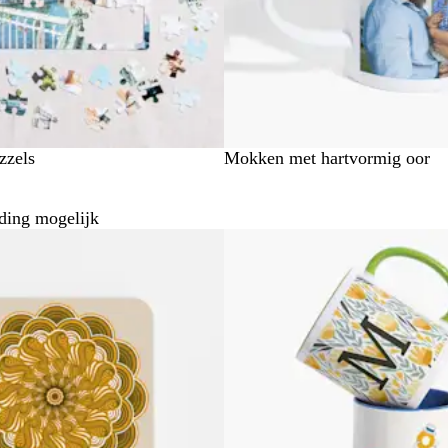
zzels
Mokken met hartvormig oor
ding mogelijk
Bestseller