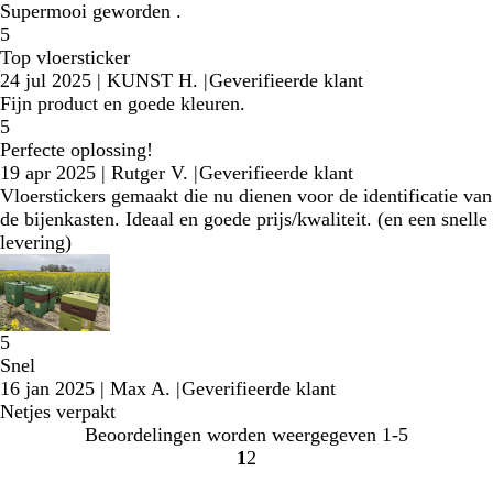
Supermooi geworden .
5
Top vloersticker
24 jul 2025
|
KUNST H.
|
Geverifieerde klant
Fijn product en goede kleuren.
5
Perfecte oplossing!
19 apr 2025
|
Rutger V.
|
Geverifieerde klant
Vloerstickers gemaakt die nu dienen voor de identificatie van
de bijenkasten. Ideaal en goede prijs/kwaliteit. (en een snelle
levering)
5
Snel
16 jan 2025
|
Max A.
|
Geverifieerde klant
Netjes verpakt
Beoordelingen worden weergegeven
1-5
1
2
Naar
Naar
pagina
pagina