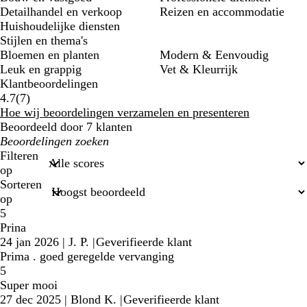
Detailhandel en verkoop
Reizen en accommodatie
Huishoudelijke diensten
Stijlen en thema's
Bloemen en planten
Modern & Eenvoudig
Leuk en grappig
Vet & Kleurrijk
Klantbeoordelingen
7
4.7
(
7
)
klantbeoordelingen
Hoe wij beoordelingen verzamelen en presenteren
Beoordeeld door 7 klanten
Mijn
zoekopdrachten
Filteren
op
Sorteren
op
5
Prina
24 jan 2026
|
J. P.
|
Geverifieerde klant
Prima . goed geregelde vervanging
5
Super mooi
27 dec 2025
|
Blond K.
|
Geverifieerde klant