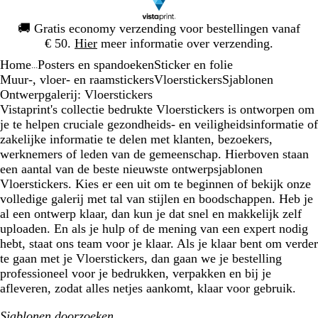
Dia
🚚
Gratis economy verzending voor bestellingen vanaf
1
€ 50.
Hier
meer informatie over verzending.
van
Home
Posters en spandoeken
Sticker en folie
1
...
Muur-, vloer- en raamstickers
Vloerstickers
Sjablonen
Ontwerpgalerij: Vloerstickers
Vistaprint's collectie bedrukte Vloerstickers is ontworpen om
je te helpen cruciale gezondheids- en veiligheidsinformatie of
zakelijke informatie te delen met klanten, bezoekers,
werknemers of leden van de gemeenschap. Hierboven staan
een aantal van de beste nieuwste ontwerpsjablonen
Vloerstickers. Kies er een uit om te beginnen of bekijk onze
volledige galerij met tal van stijlen en boodschappen. Heb je
al een ontwerp klaar, dan kun je dat snel en makkelijk zelf
uploaden. En als je hulp of de mening van een expert nodig
hebt, staat ons team voor je klaar. Als je klaar bent om verder
te gaan met je Vloerstickers, dan gaan we je bestelling
professioneel voor je bedrukken, verpakken en bij je
afleveren, zodat alles netjes aankomt, klaar voor gebruik.
Sjablonen doorzoeken