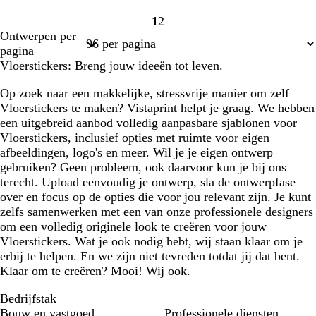
1
2
Pagina
Pagina
Ontwerpen per
1
2
pagina
Vloerstickers: Breng jouw ideeën tot leven.
Op zoek naar een makkelijke, stressvrije manier om zelf
Vloerstickers te maken? Vistaprint helpt je graag. We hebben
een uitgebreid aanbod volledig aanpasbare sjablonen voor
Vloerstickers, inclusief opties met ruimte voor eigen
afbeeldingen, logo's en meer. Wil je je eigen ontwerp
gebruiken? Geen probleem, ook daarvoor kun je bij ons
terecht. Upload eenvoudig je ontwerp, sla de ontwerpfase
over en focus op de opties die voor jou relevant zijn. Je kunt
zelfs samenwerken met een van onze professionele designers
om een volledig originele look te creëren voor jouw
Vloerstickers. Wat je ook nodig hebt, wij staan klaar om je
erbij te helpen. En we zijn niet tevreden totdat jij dat bent.
Klaar om te creëren? Mooi! Wij ook.
Bedrijfstak
Bouw en vastgoed
Professionele diensten