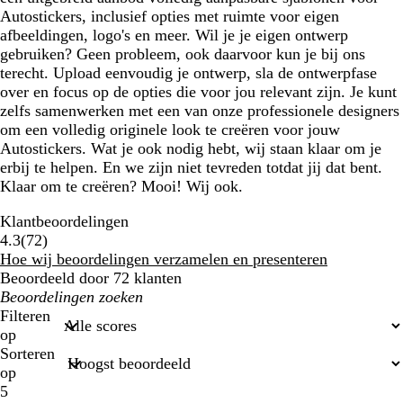
Autostickers, inclusief opties met ruimte voor eigen
afbeeldingen, logo's en meer. Wil je je eigen ontwerp
gebruiken? Geen probleem, ook daarvoor kun je bij ons
terecht. Upload eenvoudig je ontwerp, sla de ontwerpfase
over en focus op de opties die voor jou relevant zijn. Je kunt
zelfs samenwerken met een van onze professionele designers
om een volledig originele look te creëren voor jouw
Autostickers. Wat je ook nodig hebt, wij staan klaar om je
erbij te helpen. En we zijn niet tevreden totdat jij dat bent.
Klaar om te creëren? Mooi! Wij ook.
Klantbeoordelingen
72
4.3
(
72
)
klantbeoordelingen
Hoe wij beoordelingen verzamelen en presenteren
Beoordeeld door 72 klanten
Mijn
zoekopdrachten
Filteren
op
Sorteren
op
5