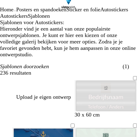
Home
Posters en spandoeken
Sticker en folie
Autostickers
...
Autostickers
Sjablonen
Sjablonen voor Autostickers:
Hieronder vind je een aantal van onze populairste
ontwerpsjablonen. Je kunt er hier een kiezen of onze
volledige galerij bekijken voor meer opties. Zodra je je
favoriet gevonden hebt, kun je hem aanpassen in onze online
ontwerpstudio.
Sjablonen doorzoeken
(1)
236 resultaten
Filters
Upload je eigen ontwerp
w
z
w
o
d
30 x 60 cm
i
e
i
l
o
t
e
j
i
n
s
n
j
k