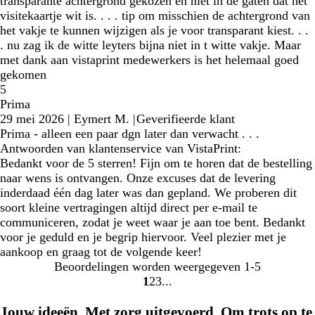
transparante achtergrond gekozen en niet in de gaten dat het
visitekaartje wit is. . . . tip om misschien de achtergrond van
het vakje te kunnen wijzigen als je voor transparant kiest. . .
. nu zag ik de witte leyters bijna niet in t witte vakje. Maar
met dank aan vistaprint medewerkers is het helemaal goed
gekomen
5
Prima
29 mei 2026
|
Eymert M.
|
Geverifieerde klant
Prima - alleen een paar dgn later dan verwacht . . .
Antwoorden van klantenservice van VistaPrint:
Bedankt voor de 5 sterren! Fijn om te horen dat de bestelling
naar wens is ontvangen. Onze excuses dat de levering
inderdaad één dag later was dan gepland. We proberen dit
soort kleine vertragingen altijd direct per e-mail te
communiceren, zodat je weet waar je aan toe bent. Bedankt
voor je geduld en je begrip hiervoor. Veel plezier met je
aankoop en graag tot de volgende keer!
Beoordelingen worden weergegeven
1-5
1
2
3
Naar
Naar
Naar
pagina
pagina
pagina
Jouw ideeën. Met zorg uitgevoerd. Om trots op te