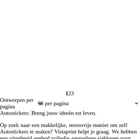
1
2
3
Pagina
Pagina
Pagina
Ontwerpen per
1
2
3
pagina
Autostickers: Breng jouw ideeën tot leven.
Op zoek naar een makkelijke, stressvrije manier om zelf
Autostickers te maken? Vistaprint helpt je graag. We hebben
een uitgebreid aanbod volledig aanpasbare sjablonen voor