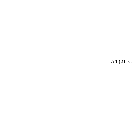
A4 (21 x 
Bezig
met
laden