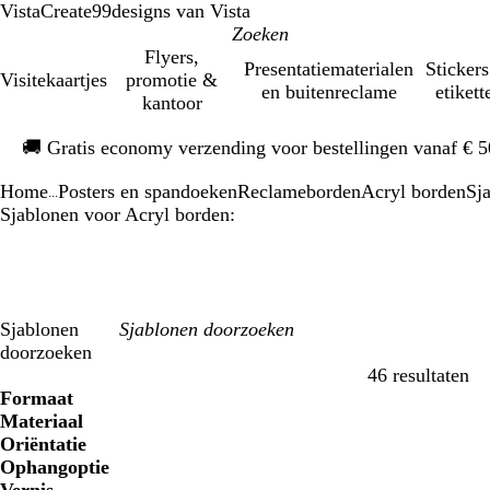
VistaCreate
99designs van Vista
Flyers,
Presentatiematerialen
Stickers
Visitekaartjes
promotie &
en buitenreclame
etikett
kantoor
Dia
🚚
Gratis economy verzending voor bestellingen vanaf € 
1
van
Home
Posters en spandoeken
Reclameborden
Acryl borden
Sj
1
...
Sjablonen voor Acryl borden:
Sjablonen
doorzoeken
46 resultaten
Filters
Formaat
Materiaal
Oriëntatie
Ophangoptie