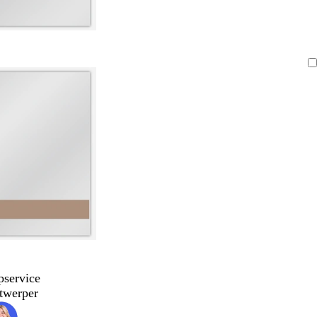
pservice
twerper