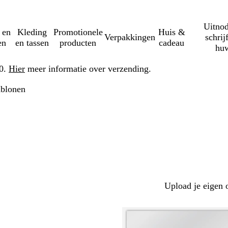
Uitnod
 en
Kleding
Promotionele
Huis &
Verpakkingen
schrij
en
en tassen
producten
cadeau
huw
50.
Hier
meer informatie over verzending.
ablonen
Upload je eigen 