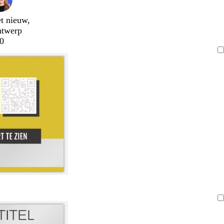
t nieuw,
ntwerp
0