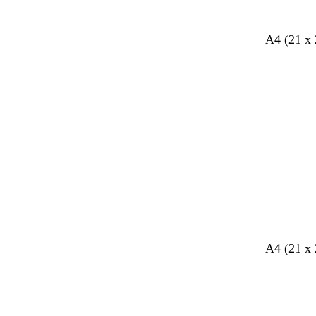
A4 (21 x 
Bezig
met
laden
A4 (21 x 
Bezig
met
laden